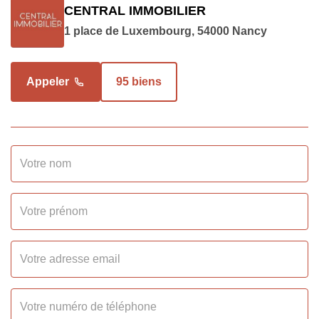
CENTRAL IMMOBILIER
communs
1 place de Luxembourg, 54000 Nancy
Loyer charges
360 EUR
comprises
Appeler
95 biens
Dépôt de Garantie
325 EUR
SURFACES
Surface
14.66 m2
INTÉRIEUR
Nombre pièces
1
Type Chauffage
Individuel