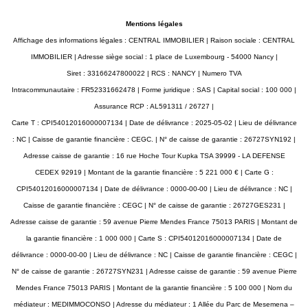
Mentions légales
Affichage des informations légales : CENTRAL IMMOBILIER | Raison sociale : CENTRAL
IMMOBILIER | Adresse siège social : 1 place de Luxembourg - 54000 Nancy |
Siret : 33166247800022 | RCS : NANCY | Numero TVA
Intracommunautaire : FR52331662478 | Forme juridique : SAS | Capital social : 100 000 |
Assurance RCP : AL591311 / 26727 |
Carte T : CPI54012016000007134 | Date de délivrance : 2025-05-02 | Lieu de délivrance
: NC | Caisse de garantie financière : CEGC. | N° de caisse de garantie : 26727SYN192 |
Adresse caisse de garantie : 16 rue Hoche Tour Kupka TSA 39999 - LA DEFENSE
CEDEX 92919 | Montant de la garantie financière : 5 221 000 € | Carte G :
CPI54012016000007134 | Date de délivrance : 0000-00-00 | Lieu de délivrance : NC |
Caisse de garantie financière : CEGC | N° de caisse de garantie : 26727GES231 |
Adresse caisse de garantie : 59 avenue Pierre Mendes France 75013 PARIS | Montant de
la garantie financière : 1 000 000 | Carte S : CPI54012016000007134 | Date de
délivrance : 0000-00-00 | Lieu de délivrance : NC | Caisse de garantie financière : CEGC |
N° de caisse de garantie : 26727SYN231 | Adresse caisse de garantie : 59 avenue Pierre
Mendes France 75013 PARIS | Montant de la garantie financière : 5 100 000 | Nom du
médiateur : MEDIMMOCONSO | Adresse du médiateur : 1 Allée du Parc de Mesemena –