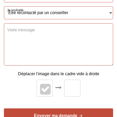
Je souhaite...
Méca. Chauffage
Convecteurs
Mode Chauffage
Electrique
DIAGNOSTICS
Concerné par un Etat
Non
des Risques et
Pollutions (ERP)
Déplacer l'image dans le cadre vide à droite
Soumis à l'affichage
Oui
du DPE
Date établissement
01/07/2022
Diagnostic
Energétique
Envoyer ma demande