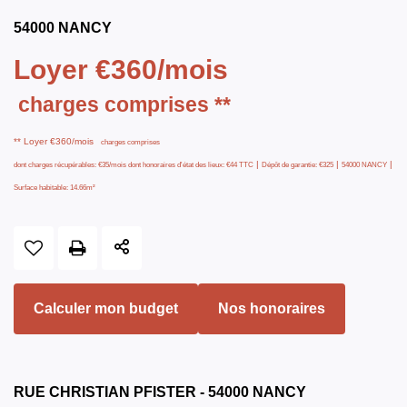
54000 NANCY
Loyer €360/mois
charges comprises **
**
Loyer €360/mois
charges comprises
|
|
|
dont charges récupérables: €35/mois
dont honoraires d'état des lieux: €44 TTC
Dépôt de garantie: €325
54000 NANCY
Surface habitable: 14.66m²
Calculer mon budget
Nos honoraires
RUE CHRISTIAN PFISTER - 54000 NANCY