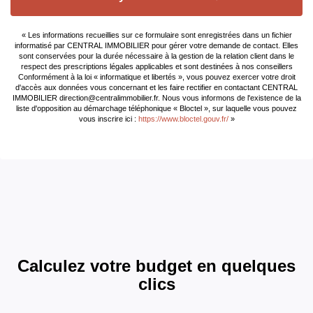
Consommation
E
« Les informations recueillies sur ce formulaire sont enregistrées dans un fichier
énergie finale
informatisé par CENTRAL IMMOBILIER pour gérer votre demande de contact. Elles
sont conservées pour la durée nécessaire à la gestion de la relation client dans le
respect des prescriptions légales applicables et sont destinées à nos conseillers
Consommation
E
Conformément à la loi « informatique et libertés », vous pouvez exercer votre droit
énergie primaire
d'accès aux données vous concernant et les faire rectifier en contactant CENTRAL
IMMOBILIER direction@centralimmobilier.fr. Nous vous informons de l'existence de la
liste d'opposition au démarchage téléphonique « Bloctel », sur laquelle vous pouvez
Valeur
329 kWh/m2 par an
vous inscrire ici :
https://www.bloctel.gouv.fr/
»
consommation
énergie primaire
Gaz Effet de Serre
B
Valeur Gaz Effet de
10 Kg CO2/m2/an
serre
Calculez votre budget en quelques
Année de référence
01/01/2021
des prix de l'énergie
clics
(DPE réalisés