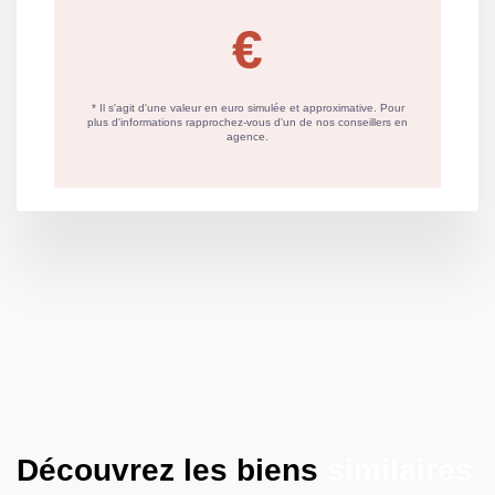
des prix de l'énergie
(DPE réalisés
jusqu'au 30/06/2024)
CLASSES DPE/GES
Estimation du coût annuel des énergies pour un usage
standard évaluée à 335€ au 01/01/2013 (abonnement
compris).
Découvrez les biens
similaires