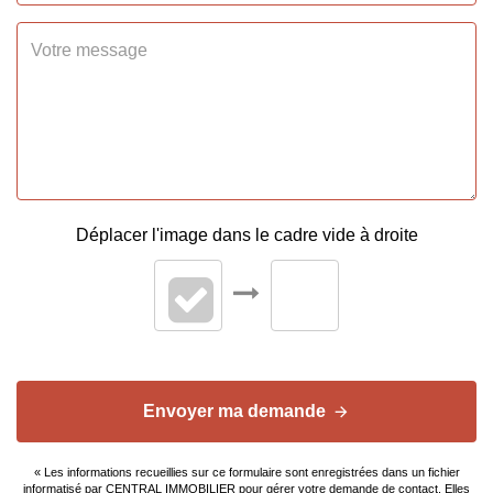
Type Chauffage
Collectif
Méca. Chauffage
Radiateur
Mode Chauffage
Gaz
AUTRES
Déplacer l'image dans le cadre vide à droite
Ascenseur
Oui
Cave(s)
1
Type de
Extérieur
Stationnement
Envoyer ma demande
Nombre places
1
« Les informations recueillies sur ce formulaire sont enregistrées dans un fichier
parking
informatisé par CENTRAL IMMOBILIER pour gérer votre demande de contact. Elles