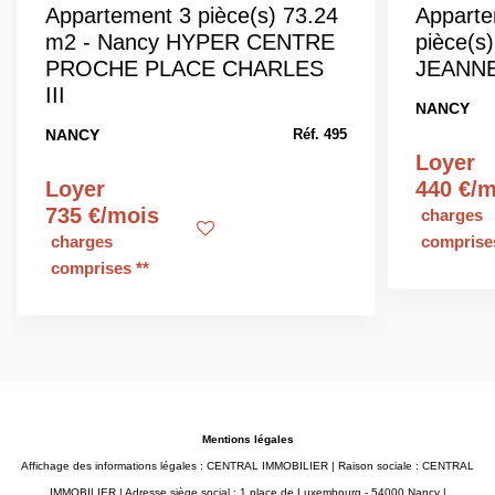
Appartement 3 pièce(s) 73.24
Apparte
m2 - Nancy HYPER CENTRE
pièce(s
PROCHE PLACE CHARLES
JEANNE
III
NANCY
NANCY
Réf. 495
Loyer
Loyer
440 €/
735 €/mois
charges
charges
comprises
comprises **
Mentions légales
Affichage des informations légales : CENTRAL IMMOBILIER | Raison sociale : CENTRAL
IMMOBILIER | Adresse siège social : 1 place de Luxembourg - 54000 Nancy |