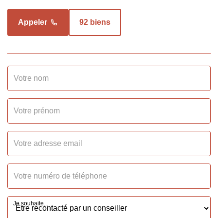
comprises
Appeler
92 biens
Honoraires Locataire
134.15 EUR
Dépôt de Garantie
392 EUR
SURFACES
Surface
24.39 m2
INTÉRIEUR
Nombre pièces
1
Je souhaite...
Cuisine
Aménagée/équipée