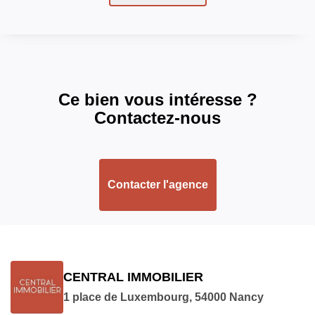
ASPECTS FINANCIERS
Bien soumis à
Non
l'encadrement des
Ce bien vous intéresse ?
loyers
Contactez-nous
Loyer mensuel HC
392 EUR
Loyer de base
392 EUR
Contacter l'agence
Provision sur
100 EUR
charges
Prestations / charges
eau froide et chaude,
TOEM, communs,
CENTRAL IMMOBILIER
chauffage
1 place de Luxembourg, 54000 Nancy
Loyer charges
492 EUR