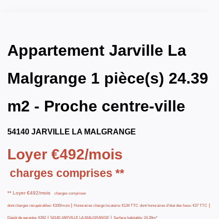
Appartement Jarville La
Malgrange 1 pièce(s) 24.39
m2 - Proche centre-ville
54140 JARVILLE LA MALGRANGE
Loyer €492/mois
charges comprises **
**
Loyer €492/mois
charges comprises
|
|
dont charges récupérables: €100/mois
Honoraires charge locataire: €134 TTC
dont honoraires d'état des lieux: €37 TTC
|
|
Dépôt de garantie: €392
54140 JARVILLE LA MALGRANGE
Surface habitable: 24.39m²