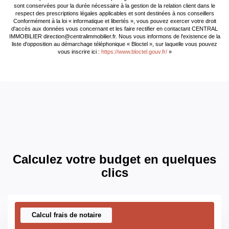
sont conservées pour la durée nécessaire à la gestion de la relation client dans le
respect des prescriptions légales applicables et sont destinées à nos conseillers
Conformément à la loi « informatique et libertés », vous pouvez exercer votre droit
DIAGNOSTICS
d'accès aux données vous concernant et les faire rectifier en contactant CENTRAL
IMMOBILIER direction@centralimmobilier.fr. Nous vous informons de l'existence de la
liste d'opposition au démarchage téléphonique « Bloctel », sur laquelle vous pouvez
vous inscrire ici :
https://www.bloctel.gouv.fr/
»
Concerné par un Etat
Non
des Risques et
Pollutions (ERP)
Soumis à l'affichage
Oui
du DPE
Date établissement
20/05/2024
Diagnostic
Calculez votre budget en quelques
Energétique
clics
Consommation
D
énergie finale
Calcul frais de notaire
Estimation du coût
335 EUR