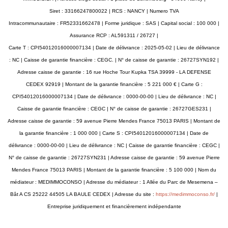
Siret : 33166247800022 | RCS : NANCY | Numero TVA
Intracommunautaire : FR52331662478 | Forme juridique : SAS | Capital social : 100 000 |
Assurance RCP : AL591311 / 26727 |
Carte T : CPI54012016000007134 | Date de délivrance : 2025-05-02 | Lieu de délivrance
: NC | Caisse de garantie financière : CEGC. | N° de caisse de garantie : 26727SYN192 |
Adresse caisse de garantie : 16 rue Hoche Tour Kupka TSA 39999 - LA DEFENSE
CEDEX 92919 | Montant de la garantie financière : 5 221 000 € | Carte G :
CPI54012016000007134 | Date de délivrance : 0000-00-00 | Lieu de délivrance : NC |
Caisse de garantie financière : CEGC | N° de caisse de garantie : 26727GES231 |
Adresse caisse de garantie : 59 avenue Pierre Mendes France 75013 PARIS | Montant de
la garantie financière : 1 000 000 | Carte S : CPI54012016000007134 | Date de
délivrance : 0000-00-00 | Lieu de délivrance : NC | Caisse de garantie financière : CEGC |
N° de caisse de garantie : 26727SYN231 | Adresse caisse de garantie : 59 avenue Pierre
Mendes France 75013 PARIS | Montant de la garantie financière : 5 100 000 | Nom du
médiateur : MEDIMMOCONSO | Adresse du médiateur : 1 Allée du Parc de Mesemena –
Bât A CS 25222 44505 LA BAULE CEDEX | Adresse du site :
https://medimmoconso.fr/
|
Entreprise juridiquement et financièrement indépendante