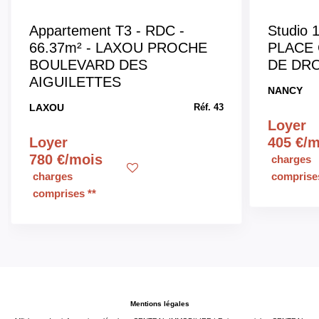
Appartement T3 - RDC -
Studio
66.37m² - LAXOU PROCHE
PLACE 
BOULEVARD DES
DE DRO
AIGUILETTES
NANCY
LAXOU
Réf. 43
Loyer
Loyer
405 €/
780 €/mois
charges
charges
comprises
comprises **
Mentions légales