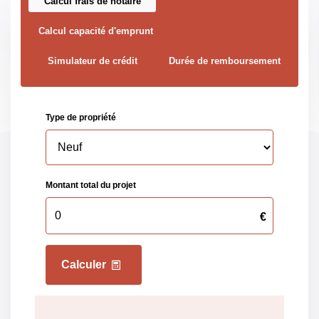
Calcul frais de notaire
Gaz Effet de Serre
A
Calcul capacité d'emprunt
Valeur Gaz Effet de
5 Kg CO2/m2/an
Simulateur de crédit
Durée de remboursement
serre
Année de référence
01/01/2021
des prix de l'énergie
(DPE réalisés
jusqu'au 30/06/2024)
Montant minimum
300 EUR
estimé des dépenses
annuelles d'énergie
pour un usage
standard
Montant maximum
410 EUR
estimé des dépenses
annuelles d'énergie