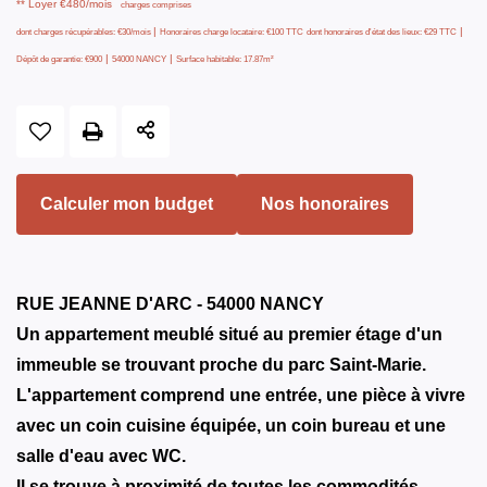
**
Loyer €480/mois
charges comprises
|
|
dont charges récupérables: €30/mois
Honoraires charge locataire: €100 TTC
dont honoraires d'état des lieux: €29 TTC
|
|
Dépôt de garantie: €900
54000 NANCY
Surface habitable: 17.87m²
Calculer mon budget
Nos honoraires
RUE JEANNE D'ARC - 54000 NANCY
Un appartement meublé situé au premier étage d'un
immeuble se trouvant proche du parc Saint-Marie.
L'appartement comprend une entrée, une pièce à vivre
avec un coin cuisine équipée, un coin bureau et une
salle d'eau avec WC.
Il se trouve à proximité de toutes les commodités