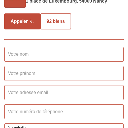
1 place de Luxembourg, 54000 Nancy
Dépôt de Garantie
900 EUR
Appeler
92 biens
SURFACES
Surface
17.87 m2
INTÉRIEUR
Nombre pièces
1
Salle(s) d'eau
1
Cuisine
Aménagée/équipée
Je souhaite...