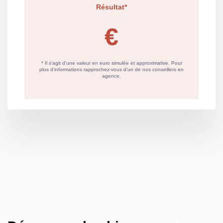
pour un usage
standard
CLASSES DPE/GES
Montant estimé des dépenses annuelles d'énergie pour
un usage standard entre 300€ et 410€. Pour la date de
référence 01/01/2021.