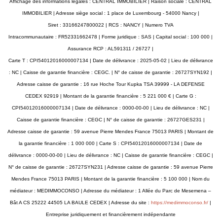
Affichage des informations légales : CENTRAL IMMOBILIER | Raison sociale : CENTRAL
IMMOBILIER | Adresse siège social : 1 place de Luxembourg - 54000 Nancy |
Siret : 33166247800022 | RCS : NANCY | Numero TVA
Intracommunautaire : FR52331662478 | Forme juridique : SAS | Capital social : 100 000 |
Assurance RCP : AL591311 / 26727 |
Carte T : CPI54012016000007134 | Date de délivrance : 2025-05-02 | Lieu de délivrance
: NC | Caisse de garantie financière : CEGC. | N° de caisse de garantie : 26727SYN192 |
Adresse caisse de garantie : 16 rue Hoche Tour Kupka TSA 39999 - LA DEFENSE
CEDEX 92919 | Montant de la garantie financière : 5 221 000 € | Carte G :
CPI54012016000007134 | Date de délivrance : 0000-00-00 | Lieu de délivrance : NC |
Caisse de garantie financière : CEGC | N° de caisse de garantie : 26727GES231 |
Adresse caisse de garantie : 59 avenue Pierre Mendes France 75013 PARIS | Montant de
la garantie financière : 1 000 000 | Carte S : CPI54012016000007134 | Date de
délivrance : 0000-00-00 | Lieu de délivrance : NC | Caisse de garantie financière : CEGC |
N° de caisse de garantie : 26727SYN231 | Adresse caisse de garantie : 59 avenue Pierre
Mendes France 75013 PARIS | Montant de la garantie financière : 5 100 000 | Nom du
médiateur : MEDIMMOCONSO | Adresse du médiateur : 1 Allée du Parc de Mesemena –
Bât A CS 25222 44505 LA BAULE CEDEX | Adresse du site :
https://medimmoconso.fr/
|
Entreprise juridiquement et financièrement indépendante