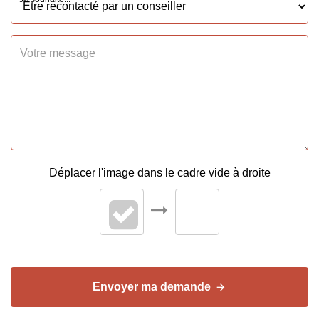
Meublé
Oui
Type Chauffage
Individuel
Méca. Chauffage
Radiateur
Mode Chauffage
Electrique
AUTRES
Déplacer l'image dans le cadre vide à droite
Interphone
Oui
DIAGNOSTICS
Envoyer ma demande
Concerné par un Etat
Non
des Risques et