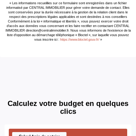
Pollutions (ERP)
« Les informations recueillies sur ce formulaire sont enregistrées dans un fichier
informatisé par CENTRAL IMMOBILIER pour gérer votre demande de contact. Elles
sont conservées pour la durée nécessaire à la gestion de la relation client dans le
Soumis à l'affichage
Oui
respect des prescriptions légales applicables et sont destinées à nos conseillers
Conformément à la loi « informatique et libertés », vous pouvez exercer votre droit
du DPE
d'accès aux données vous concernant et les faire rectifier en contactant CENTRAL
IMMOBILIER direction@centralimmobilier.fr. Nous vous informons de l'existence de la
liste d'opposition au démarchage téléphonique « Bloctel », sur laquelle vous pouvez
Date établissement
23/08/2023
vous inscrire ici :
https://www.bloctel.gouv.fr/
»
Diagnostic
Energétique
Consommation
C
énergie primaire
Valeur
81 kWh/m2 par an
consommation
énergie finale
Calculez votre budget en quelques
clics
Valeur
155 kWh/m2 par an
consommation
énergie primaire