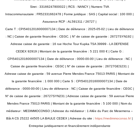
Siret : 33166247800022 | RCS : NANCY | Numero TVA
Intracommunautaire : FR52331662478 | Forme juridique : SAS | Capital social : 100 000 |
Assurance RCP : AL591311 / 26727 |
Carte T : CPI54012016000007134 | Date de délivrance : 2025-05-02 | Lieu de délivrance
: NC | Caisse de garantie financière : CEGC. | N° de caisse de garantie : 26727SYN192 |
Adresse caisse de garantie : 16 rue Hoche Tour Kupka TSA 39999 - LA DEFENSE
CEDEX 92919 | Montant de la garantie financière : 5 221 000 € | Carte G :
CPI54012016000007134 | Date de délivrance : 0000-00-00 | Lieu de délivrance : NC |
Caisse de garantie financière : CEGC | N° de caisse de garantie : 26727GES231 |
Adresse caisse de garantie : 59 avenue Pierre Mendes France 75013 PARIS | Montant de
la garantie financière : 1 000 000 | Carte S : CPI54012016000007134 | Date de
délivrance : 0000-00-00 | Lieu de délivrance : NC | Caisse de garantie financière : CEGC |
N° de caisse de garantie : 26727SYN231 | Adresse caisse de garantie : 59 avenue Pierre
Mendes France 75013 PARIS | Montant de la garantie financière : 5 100 000 | Nom du
médiateur : MEDIMMOCONSO | Adresse du médiateur : 1 Allée du Parc de Mesemena –
Bât A CS 25222 44505 LA BAULE CEDEX | Adresse du site :
https://medimmoconso.fr/
|
Entreprise juridiquement et financièrement indépendante