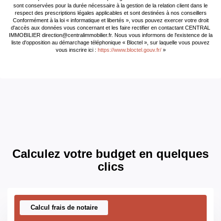
Pollutions (ERP)
sont conservées pour la durée nécessaire à la gestion de la relation client dans le
respect des prescriptions légales applicables et sont destinées à nos conseillers
Conformément à la loi « informatique et libertés », vous pouvez exercer votre droit
Soumis à l'affichage
Oui
d'accès aux données vous concernant et les faire rectifier en contactant CENTRAL
IMMOBILIER direction@centralimmobilier.fr. Nous vous informons de l'existence de la
du DPE
liste d'opposition au démarchage téléphonique « Bloctel », sur laquelle vous pouvez
vous inscrire ici :
https://www.bloctel.gouv.fr/
»
Date établissement
28/11/2018
Diagnostic
Energétique
Consommation
E
énergie finale
Consommation
E
énergie primaire
Calculez votre budget en quelques
clics
Valeur
283 kWh/m2 par an
consommation
énergie primaire
Calcul frais de notaire
Gaz Effet de Serre
F