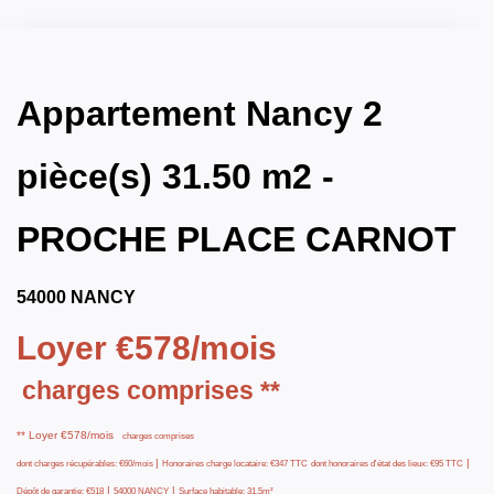
Appartement Nancy 2
pièce(s) 31.50 m2 -
PROCHE PLACE CARNOT
54000 NANCY
Loyer €578/mois
charges comprises **
**
Loyer €578/mois
charges comprises
|
|
dont charges récupérables: €60/mois
Honoraires charge locataire: €347 TTC
dont honoraires d'état des lieux: €95 TTC
|
|
Dépôt de garantie: €518
54000 NANCY
Surface habitable: 31.5m²