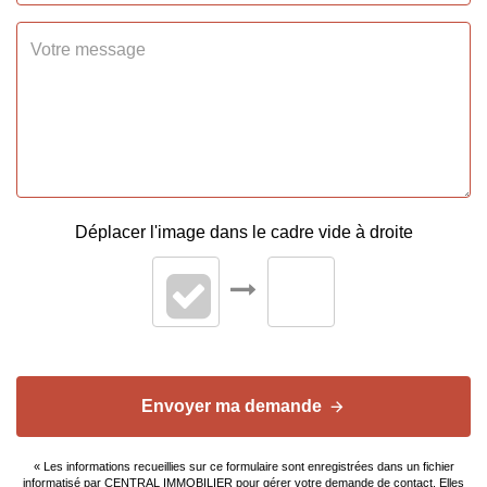
Type Chauffage
Individuel
Méca. Chauffage
Radiateur
Mode Chauffage
Gaz
AUTRES
Déplacer l'image dans le cadre vide à droite
Interphone
Oui
DIAGNOSTICS
Envoyer ma demande
Concerné par un Etat
Non
des Risques et
« Les informations recueillies sur ce formulaire sont enregistrées dans un fichier
informatisé par CENTRAL IMMOBILIER pour gérer votre demande de contact. Elles