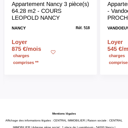
Appartement Nancy 3 pièce(s)
Apparte
64.28 m2 - COURS
- Vando
LEOPOLD NANCY
PROCH
NANCY
VANDOEUV
Réf. 518
Loyer
Loyer
875 €/mois
545 €/
charges
charges
comprises **
comprises
Mentions légales
Affichage des informations légales : CENTRAL IMMOBILIER | Raison sociale : CENTRAL
IMMOBILIER | Adresse siège social : 1 place de Luxembourg - 54000 Nancy |