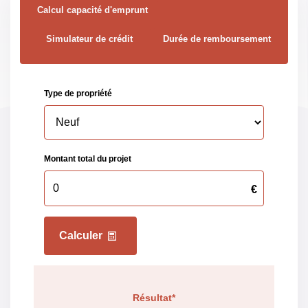
Calcul capacité d'emprunt
Valeur Gaz Effet de
66 Kg CO2/m2/an
Simulateur de crédit
Durée de remboursement
serre
Montant maximum
757 EUR
estimé des dépenses
annuelles d'énergie
pour un usage
standard