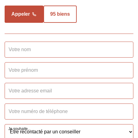
Honoraires Locataire
346.5 EUR
Appeler
95 biens
Dépôt de Garantie
518 EUR
SURFACES
Surface
31.5 m2
INTÉRIEUR
Nombre pièces
2
Chambres
1
Je souhaite...
Cuisine
Aménagée/équipée