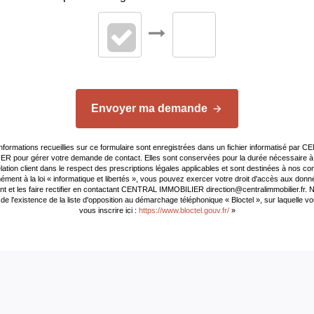
Valeur consommation
énergie primaire
Gaz Effet de Serre
Valeur Gaz Effet de ser
Envoyer ma demande
Année de référence de
informations recueillies sur ce formulaire sont enregistrées dans un fichier informatisé par 
de l'énergie (DPE réali
R pour gérer votre demande de contact. Elles sont conservées pour la durée nécessaire à 
jusqu'au 30/06/2024)
elation client dans le respect des prescriptions légales applicables et sont destinées à nos con
ment à la loi « informatique et libertés », vous pouvez exercer votre droit d'accès aux don
t et les faire rectifier en contactant CENTRAL IMMOBILIER direction@centralimmobilier.fr.
de l'existence de la liste d'opposition au démarchage téléphonique « Bloctel », sur laquelle 
vous inscrire ici :
https://www.bloctel.gouv.fr/
»