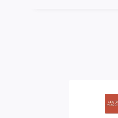
Provision sur charges
100 
Prestations / charges
eau fr
commu
Loyer charges comprises
492 
Honoraires Locataire
134.1
Dépôt de Garantie
392 
AUTRES
Ascenseur
Oui
Cave(s)
1