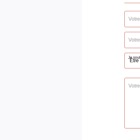
Type de Stationnement
Extéri
Nombre places parking
1
Je souh