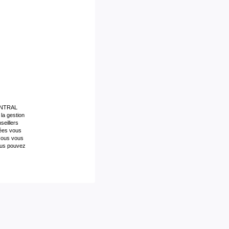
222 kWh/m2 par an
E
re
52 Kg CO2/m2/an
s prix
01/01/2013
CENTRAL
sés
la gestion
seillers
nées vous
 Nous vous
vous pouvez