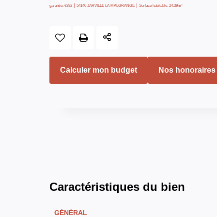
|
|
garantie: €392
54140 JARVILLE LA MALGRANGE
Surface habitable: 24.39m²
Calculer mon budget
Nos honoraires
Caractéristiques du bien
GÉNÉRAL