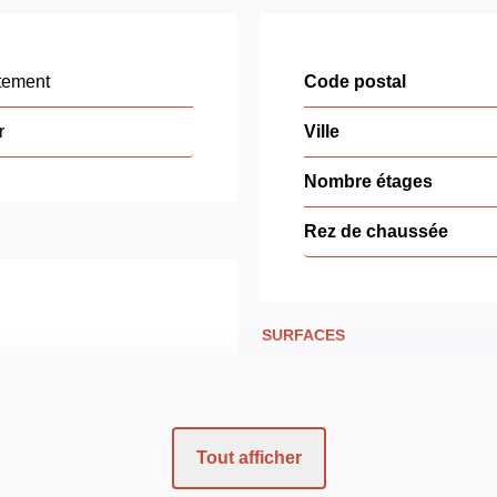
tement
Code postal
r
Ville
Nombre étages
Rez de chaussée
SURFACES
EUR
Surface
EUR
Tout afficher