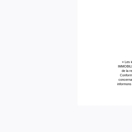
« Les 
IMMOBILIE
de la r
Conformé
concernan
informons 
CLASSES DPE/GES