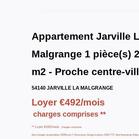
Appartement Jarville 
Malgrange 1 pièce(s) 
m2 - Proche centre-vil
54140 JARVILLE LA MALGRANGE
Loyer €492/mois
charges comprises **
**
Loyer €492/mois
charges comprises
|
dont charges récupérables: €100/mois
Honoraires charge locataire: €134 TTC
dont honoraires d'état