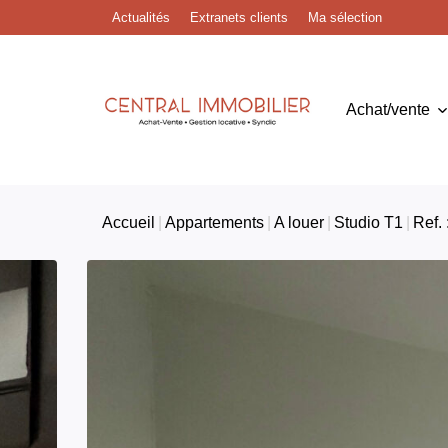
Actualités
Extranets clients
Ma sélection
Achat/vente
Accueil
Appartements
A louer
Studio T1
Ref. 