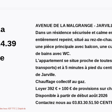
AVENUE DE LA MALGRANGE - JARVI
La
Dans un résidence sécurisée et calme en r
entièrement repeint, situé au rez-de-ch
24.39
une pièce principale avec balcon, une c
de bains avec WC.
le
L'appartement se situe proche de toute
transports) et à 5 minutes à pied du centr
de Jarville.
Chauffage collectif au gaz.
Loyer 392 € + 100 € de provisions sur ch
Disponible à partir de début août 2026
Contactez nous au 03.83.30.51.50 CEN
|
 des lieux: €37 TTC
Dépôt de