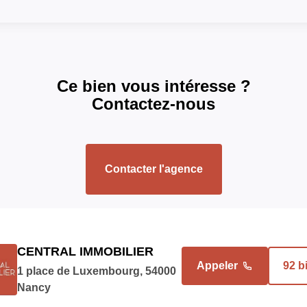
EUR
oide et chaude, TOEM,
INTÉRIEUR
ns, chauffage
EUR
Ce bien vous intéresse ?
Nombre pièces
Contactez-nous
5 EUR
Cuisine
EUR
Type Chauffage
Contacter l'agence
Méca. Chauffage
Mode Chauffage
CENTRAL IMMOBILIER
Appeler
92 b
1 place de Luxembourg, 54000
DIAGNOSTICS
Nancy