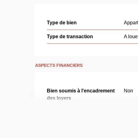
Type de bien
Appar
Type de transaction
A loue
ASPECTS FINANCIERS
Bien soumis à l'encadrement
Non
des loyers
Loyer mensuel HC
392 
Loyer de base
392 