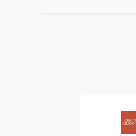
SURFACES
Surface
63 m2
EXTÉRIEUR
Jardin
Non
Année construction
1965
Etat général
Bon Et