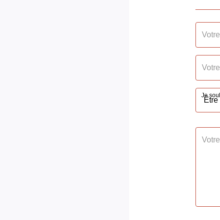
Accès gros porteurs
Non
Vis à Vis
Non
Etat extérieur
Bon
Fenêtres
PVC D
Je souh
Volets
PVC R
Isolation
Par le
Assainissement
Tout à
AUTRES