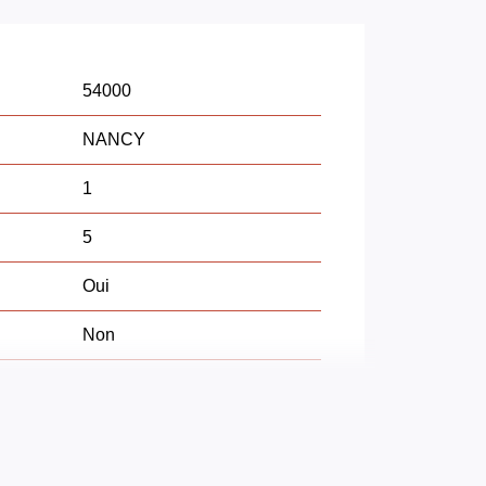
54000
NANCY
1
5
Oui
Non
2 min
0 min