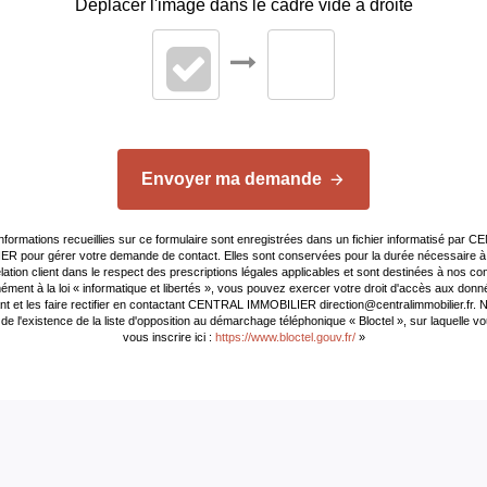
Déplacer l'image dans le cadre vide à droite
Etat intérieur
Calme
Clair
Envoyer ma demande
eur
DIAGNOSTICS
informations recueillies sur ce formulaire sont enregistrées dans un fichier informatisé par 
R pour gérer votre demande de contact. Elles sont conservées pour la durée nécessaire à 
elation client dans le respect des prescriptions légales applicables et sont destinées à nos con
ment à la loi « informatique et libertés », vous pouvez exercer votre droit d'accès aux don
Concerné par un Etat 
t et les faire rectifier en contactant CENTRAL IMMOBILIER direction@centralimmobilier.fr.
de l'existence de la liste d'opposition au démarchage téléphonique « Bloctel », sur laquelle 
Risques et Pollutions 
vous inscrire ici :
https://www.bloctel.gouv.fr/
»
Soumis à l'affichage 
Date établissement
Diagnostic Energétiqu