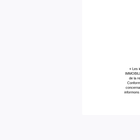
Ascenseur
Non
Cave(s)
1
Grenier
Non
Type de Stationnement
Extéri
Interphone
Oui
« Les 
IMMOBILIE
de la r
Digicode
Non
Conformé
concernan
informons 
Portail électrique
Non
Chambre Froide
Non