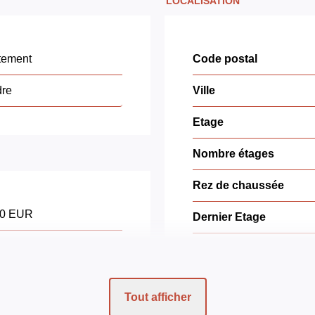
LOCALISATION
tement
Code postal
dre
Ville
Etage
Nombre étages
Rez de chaussée
00 EUR
Dernier Etage
Accès Bus
Accès Tramway
 EUR
Tout afficher