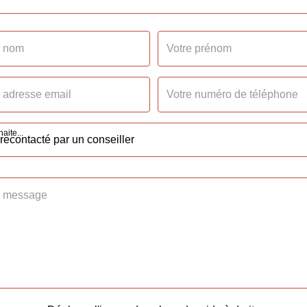
Nombre pièces
Chambres
Salle(s) d'eau
ouble Vitrage
WC
aite...
oulant
Cuisine
s murs
Séjour Double
 l'égout
Type Chauffage
Méca. Chauffage
Mode Chauffage