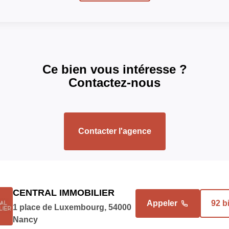
COPROPRIÉTÉ
Bien en copropriété
Ce bien vous intéresse ?
Contactez-nous
Nb Lots Copropriété
Dont lots d'habitation
Contacter l'agence
Charges annuelles (A
Procédures diligentées
syndicat de copropriét
CENTRAL IMMOBILIER
Appeler
92 b
1 place de Luxembourg, 54000
INTÉRIEUR
Nancy
at