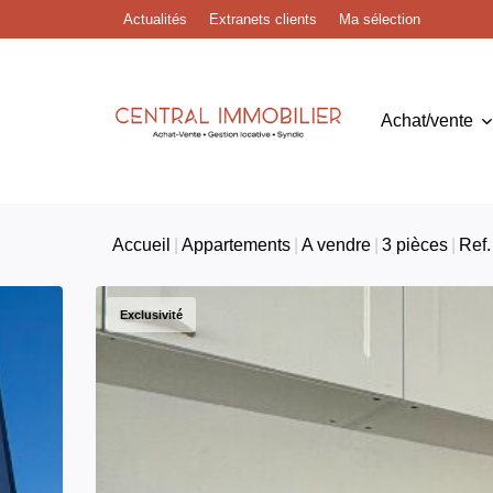
Actualités
Extranets clients
Ma sélection
Achat/vente
Accueil
Appartements
A vendre
3 pièces
Ref.
Exclusivité