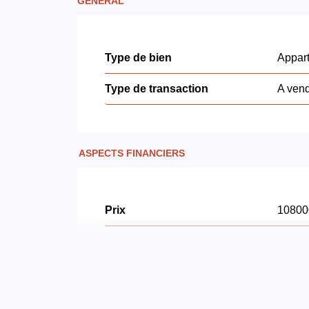
GÉNÉRAL
Type de bien
Appar
Type de transaction
A ven
ASPECTS FINANCIERS
Prix
1080
Bien soumis à l'encadrement
Non
des loyers
Taxe Foncière
1050